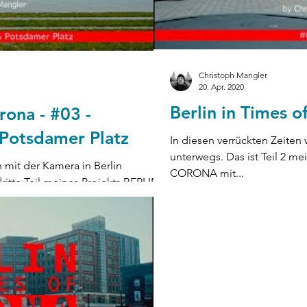
Christoph Mangler
20. Apr. 2020
Berlin in Times o
rona - #03 -
 Potsdamer Platz
In diesen verrückten Zeiten 
unterwegs. Das ist Teil 2 m
h mit der Kamera in Berlin
CORONA mit...
dritte Teil meines Projekts BERLIN