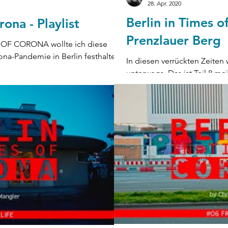
28. Apr. 2020
Berlin in Times o
rona - Playlist
Prenzlauer Berg
S OF CORONA wollte ich diese
ona-Pandemie in Berlin festhalten -
In diesen verrückten Zeiten 
unterwegs. Das ist Teil 8 m
CORONA mit...