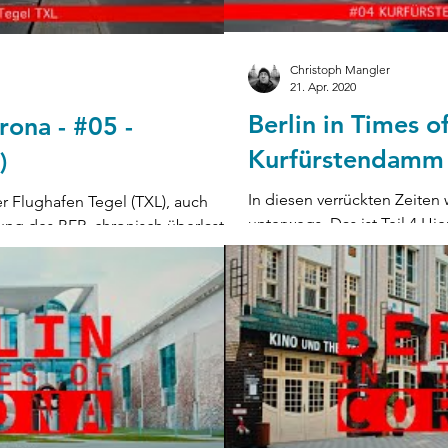
Christoph Mangler
21. Apr. 2020
Berlin in Times o
rona - #05 -
Kurfürstendamm 
)
In diesen verrückten Zeiten 
 Flughafen Tegel (TXL), auch
unterwegs. Das ist Teil 4 Hie
ung des BER, chronisch überlastet
IN...