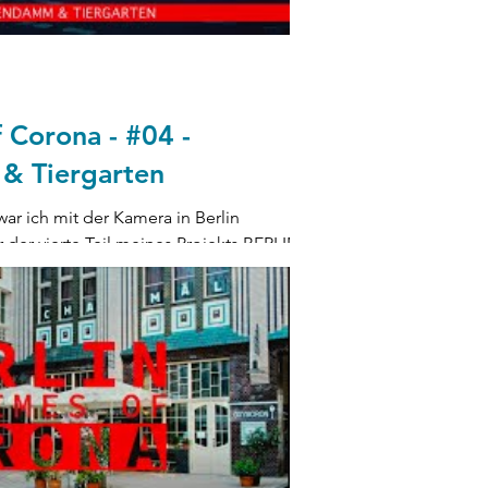
f Corona - #04 -
& Tiergarten
war ich mit der Kamera in Berlin
r der vierte Teil meines Projekts BERLIN