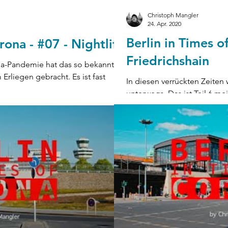
Christoph Mangler
24. Apr. 2020
Berlin in Times o
rona - #07 - Nightlife
Friedrichshain
-Pandemie hat das so bekannte
Erliegen gebracht. Es ist fast
In diesen verrückten Zeiten 
unterwegs. Das ist Teil 6 m
CORONA mit...