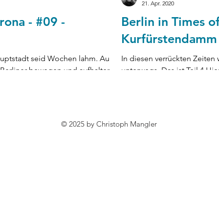
21. Apr. 2020
rona - #09 -
Berlin in Times o
Kurfürstendamm 
uptstadt seid Wochen lahm. Auf
In diesen verrückten Zeiten 
e Berliner bewegen und aufhalten,
unterwegs. Das ist Teil 4 Hie
IN...
© 2025 by Christoph Mangler