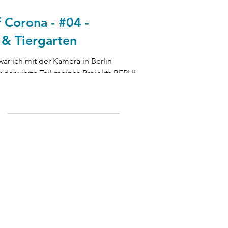
f Corona - #04 -
& Tiergarten
war ich mit der Kamera in Berlin
r der vierte Teil meines Projekts BERLIN