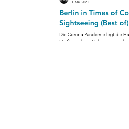
1. Mai 2020
Berlin in Times of Co
Sightseeing (Best of)
Die Corona-Pandemie legt die Ha
Straßen oder in Parks, wo sich di
gibt es,...