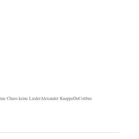
hne Chaos keine Lieder
Alexander Knappe
Du
Cottbus