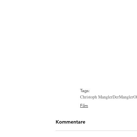
Tags:
Christoph Mangler
DerMangler
O
Film
Kommentare