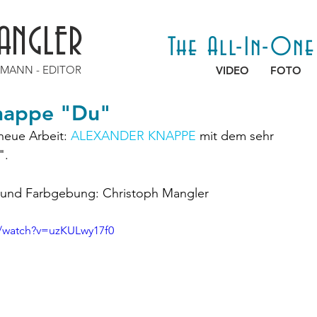
ANGLER
The All-In-On
AMANN - EDITOR
VIDEO
FOTO
nappe "Du"
eue Arbeit: 
ALEXANDER KNAPPE
 mit dem sehr 
".
t und Farbgebung: Christoph Mangler 
/watch?v=uzKULwy17f0